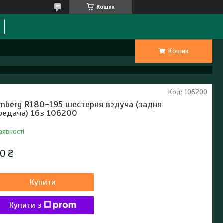
Кошик
Кошик
Код:
106200
mberg R180-195 шестерня ведуча (задня
редача) 16з 106200
аявності
0 ₴
Купити
Купити з