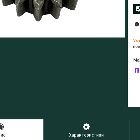
пов
У к
буд
пис
Характеристики