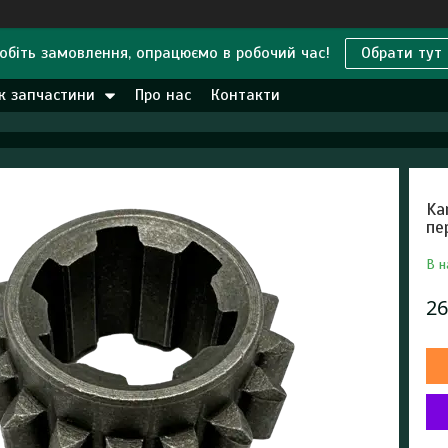
обіть замовлення, опрацюємо в робочий час!
Обрати тут
к запчастини
Про нас
Контакти
Ka
пе
В н
26