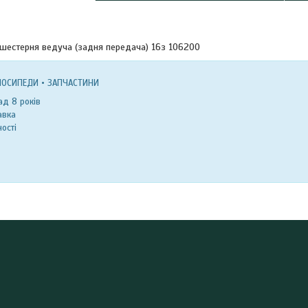
шестерня ведуча (задня передача) 16з 106200
ЛОСИПЕДИ • ЗАПЧАСТИНИ
д 8 років
авка
ості