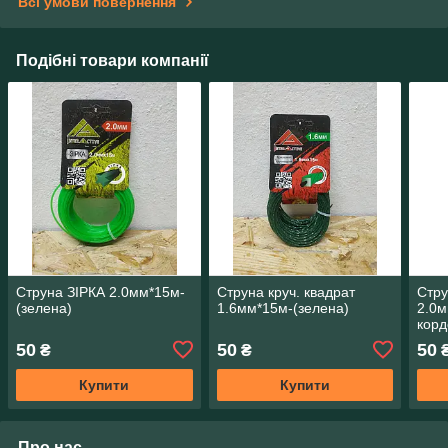
Всі умови повернення
Подібні товари компанії
Струна ЗІРКА 2.0мм*15м-
Струна круч. квадрат
Стру
(зелена)
1.6мм*15м-(зелена)
2.0м
корд
50
50
50
₴
₴
Купити
Купити
Про нас