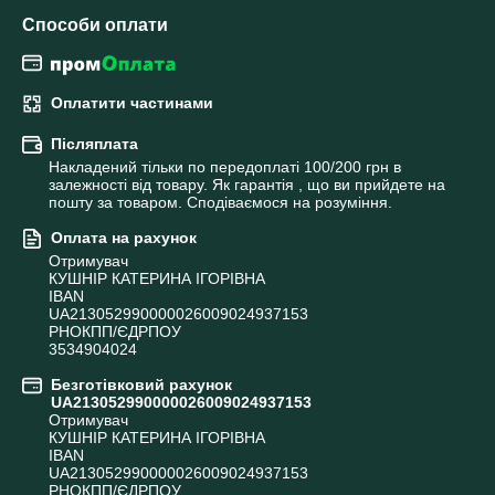
Способи оплати
Оплатити частинами
Післяплата
Накладений тільки по передоплаті 100/200 грн в 
залежності від товару. Як гарантія , що ви прийдете на 
пошту за товаром. Сподіваємося на розуміння.
Оплата на рахунок
Отримувач

КУШНІР КАТЕРИНА ІГОРІВНА

IBAN

UA213052990000026009024937153

РНОКПП/ЄДРПОУ

3534904024
Безготівковий рахунок
UA213052990000026009024937153
Отримувач

КУШНІР КАТЕРИНА ІГОРІВНА

IBAN

UA213052990000026009024937153

РНОКПП/ЄДРПОУ
