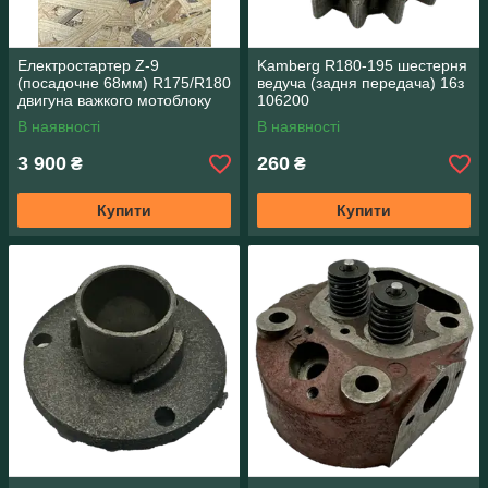
Електростартер Z-9
Kamberg R180-195 шестерня
(посадочне 68мм) R175/R180
ведуча (задня передача) 16з
двигуна важкого мотоблоку
106200
В наявності
В наявності
3 900
260
₴
₴
Купити
Купити