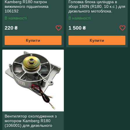
Kamberg R180 патрон
Головка блока циліндра в
вижимного підшипника
зборі 180N (R180, 10 к.с.) для
106192
дизельного мотоблока.
В наявності
В наявності
220
1 500
₴
₴
Купити
Купити
Вентилятор охолодження з
мотором Kamberg R180
(106001) для дизельного