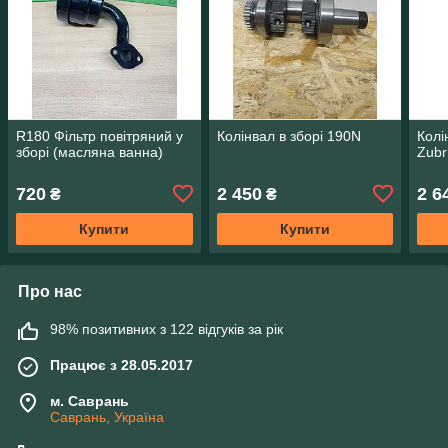
R180 Фільтр повітряний у
Колінвал в зборі 190N
Колі
зборі (масляна ванна)
Zubr
720
2 450
2 6
₴
₴
Купити
Купити
Про нас
98% позитивних з 122 відгуків за рік
Працює з 28.05.2017
м. Саврань
Саврань, Україна