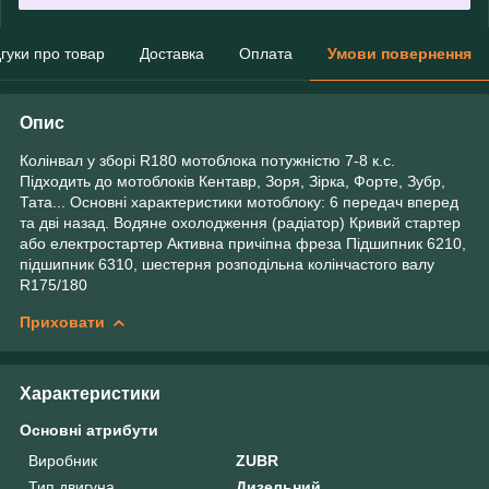
дгуки про товар
Доставка
Оплата
Умови повернення
Опис
Колінвал у зборі R180 мотоблока потужністю 7-8 к.с.
Підходить до мотоблоків Кентавр, Зоря, Зірка, Форте, Зубр,
Тата... Основні характеристики мотоблоку: 6 передач вперед
та дві назад. Водяне охолодження (радіатор) Кривий стартер
або електростартер Активна причіпна фреза Підшипник 6210,
підшипник 6310, шестерня розподільна колінчастого валу
R175/180
Приховати
Характеристики
Основні атрибути
Виробник
ZUBR
Тип двигуна
Дизельний