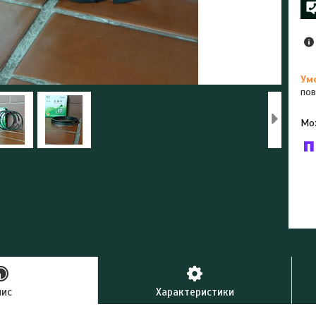
пов
У к
буд
пис
Характеристики