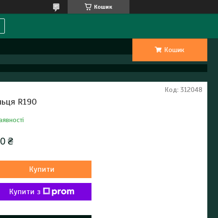
Кошик
Кошик
Код:
312048
льця R190
аявності
0 ₴
Купити
Купити з