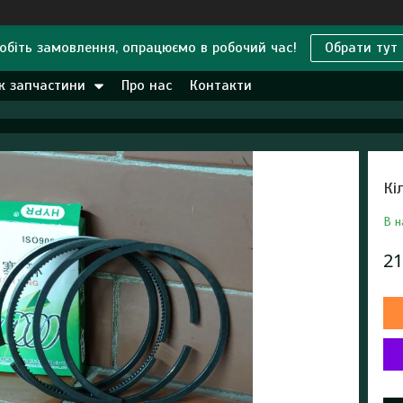
обіть замовлення, опрацюємо в робочий час!
Обрати тут
к запчастини
Про нас
Контакти
Кі
В н
21