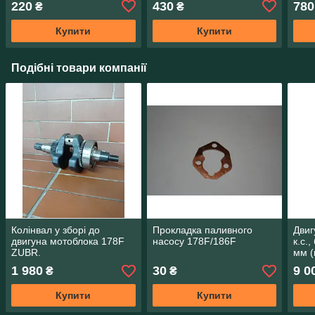
220
430
780
₴
₴
Купити
Купити
Подібні товари компанії
Колінвал у зборі до
Прокладка паливного
Двиг
двигуна мотоблока 178F
насосу 178F/186F
к.с.
ZUBR.
мм (
1 980
30
9 0
₴
₴
Купити
Купити