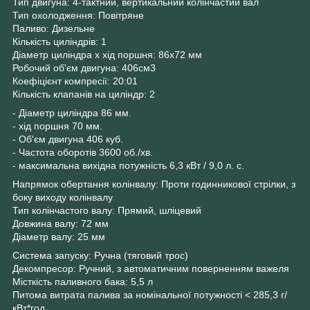
Тип двигуна: 4-тактний, вертикальний колінчастий вал
Тип охолодження: Повітряне
Паливо: Дизельне
Кількість циліндрів: 1
Діаметр циліндра х хід поршня: 86х72 мм
Робочий об'єм двигуна: 406см3
Коефіцієнт компресії: 20:01
Кількість клапанів на циліндр: 2
- Діаметр циліндра 86 мм.
- хід поршня 70 мм.
- Об'єм двигуна 406 куб.
- Частота оборотів 3600 об./хв.
- максимальна вихідна потужність 6,3 кВт / 9,0 л. с.
Напрямок обертання колінвалу: Проти годинникової стрілки, з
боку виходу колінвалу
Тип колінчастого валу: Прямий, шліцевий
Довжина валу: 72 мм
Діаметр валу: 25 мм
Система запуску: Ручна (тяговий трос)
Декомпресор: Ручний, з автоматичним поверненням важеля
Місткість паливного бака: 5,5 л
Питома витрата палива за номінальної потужності < 285,3 г/
кВт*год.